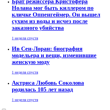
Брат режиссера Кристофера
Нолана мог быть киллером по
кличке Оппенгеймер. Он вышел
сухим из воды и исчез после
заказного убийства
1 неделя спустя
Ив Сен-Лоран: биография
модельера и вещи, изменившие
женскую моду
1 неделя спустя
Актриса Любовь Соколова
родилась 105 лет назад
1 неделя спустя