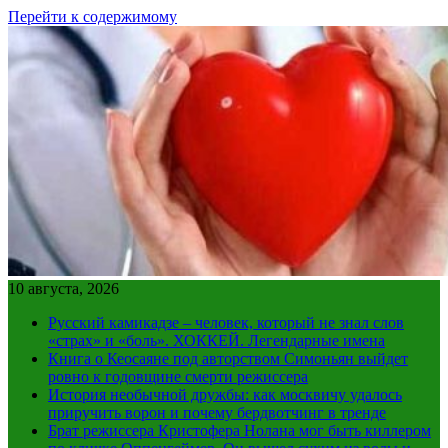
Перейти к содержимому
10 августа, 2026
Русский камикадзе – человек, который не знал слов
«страх» и «боль». ХОККЕЙ. Легендарные имена
Книга о Кеосаяне под авторством Симоньян выйдет
ровно к годовщине смерти режиссера
История необычной дружбы: как москвичу удалось
приручить ворон и почему бердвотчинг в тренде
Брат режиссера Кристофера Нолана мог быть киллером