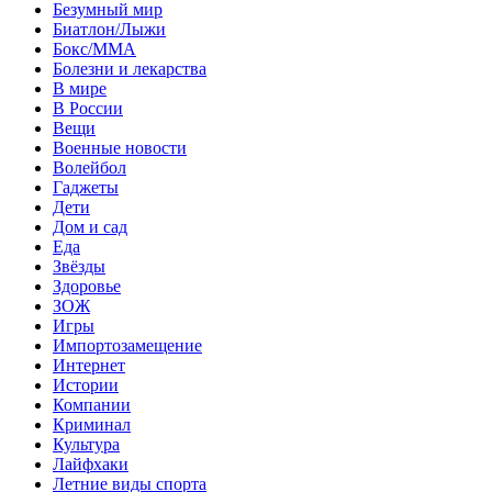
Безумный мир
Биатлон/Лыжи
Бокс/MMA
Болезни и лекарства
В мире
В России
Вещи
Военные новости
Волейбол
Гаджеты
Дети
Дом и сад
Еда
Звёзды
Здоровье
ЗОЖ
Игры
Импортозамещение
Интернет
Истории
Компании
Криминал
Культура
Лайфхаки
Летние виды спорта