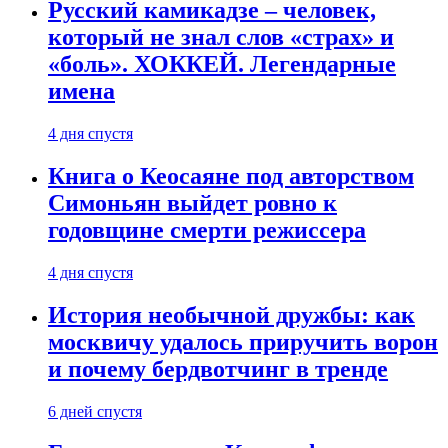
Русский камикадзе – человек,
который не знал слов «страх» и
«боль». ХОККЕЙ. Легендарные
имена
4 дня спустя
Книга о Кеосаяне под авторством
Симоньян выйдет ровно к
годовщине смерти режиссера
4 дня спустя
История необычной дружбы: как
москвичу удалось приручить ворон
и почему бердвотчинг в тренде
6 дней спустя