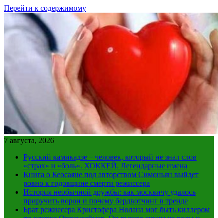
Перейти к содержимому
7 августа, 2026
Русский камикадзе – человек, который не знал слов
«страх» и «боль». ХОККЕЙ. Легендарные имена
Книга о Кеосаяне под авторством Симоньян выйдет
ровно к годовщине смерти режиссера
История необычной дружбы: как москвичу удалось
приручить ворон и почему бердвотчинг в тренде
Брат режиссера Кристофера Нолана мог быть киллером