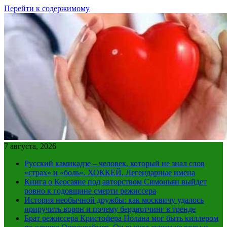
Перейти к содержимому
7 августа, 2026
Русский камикадзе – человек, который не знал слов
«страх» и «боль». ХОККЕЙ. Легендарные имена
Книга о Кеосаяне под авторством Симоньян выйдет
ровно к годовщине смерти режиссера
История необычной дружбы: как москвичу удалось
приручить ворон и почему бердвотчинг в тренде
Брат режиссера Кристофера Нолана мог быть киллером