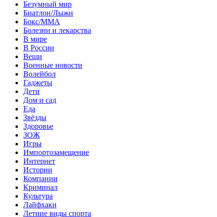
Безумный мир
Биатлон/Лыжи
Бокс/MMA
Болезни и лекарства
В мире
В России
Вещи
Военные новости
Волейбол
Гаджеты
Дети
Дом и сад
Еда
Звёзды
Здоровье
ЗОЖ
Игры
Импортозамещение
Интернет
Истории
Компании
Криминал
Культура
Лайфхаки
Летние виды спорта