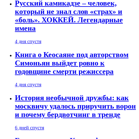
Русский камикадзе – человек,
который не знал слов «страх» и
«боль». ХОККЕЙ. Легендарные
имена
4 дня спустя
Книга о Кеосаяне под авторством
Симоньян выйдет ровно к
годовщине смерти режиссера
4 дня спустя
История необычной дружбы: как
москвичу удалось приручить ворон
и почему бердвотчинг в тренде
6 дней спустя