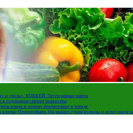
рах» и «боль». ХОККЕЙ. Легендарные имена
о к годовщине смерти режиссера
чить ворон и почему бердвотчинг в тренде
 кличке Оппенгеймер. Он вышел сухим из воды и исчез после з