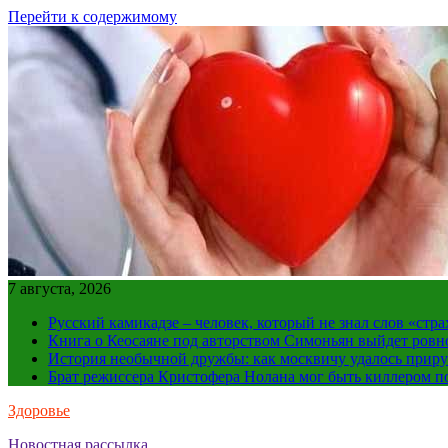
Перейти к содержимому
7 августа, 2026
Русский камикадзе – человек, который не знал слов «ст
Книга о Кеосаяне под авторством Симоньян выйдет ровн
История необычной дружбы: как москвичу удалось приру
Брат режиссера Кристофера Нолана мог быть киллером по
Здоровье
Новостная рассылка