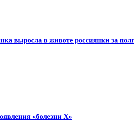
енка выросла в животе россиянки за пол
оявления «болезни Х»