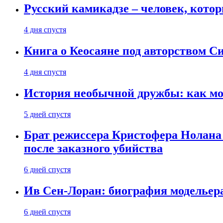
Русский камикадзе – человек, кото
4 дня спустя
Книга о Кеосаяне под авторством С
4 дня спустя
История необычной дружбы: как мос
5 дней спустя
Брат режиссера Кристофера Нолана
после заказного убийства
6 дней спустя
Ив Сен-Лоран: биография модельер
6 дней спустя