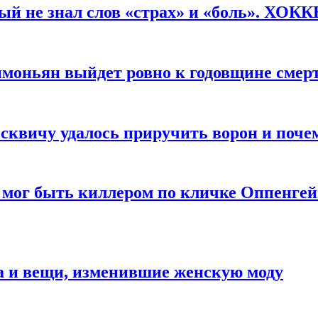
рый не знал слов «страх» и «боль». ХОК
имоньян выйдет ровно к годовщине смер
квичу удалось приручить ворон и почем
 мог быть киллером по кличке Оппенгей
а и вещи, изменившие женскую моду