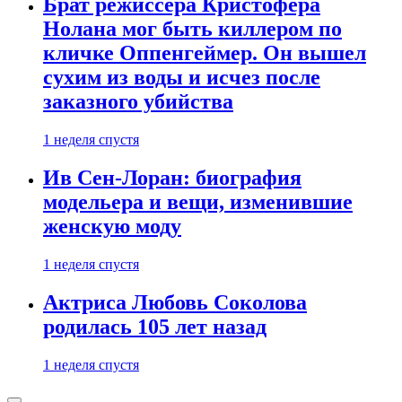
Брат режиссера Кристофера
Нолана мог быть киллером по
кличке Оппенгеймер. Он вышел
сухим из воды и исчез после
заказного убийства
1 неделя спустя
Ив Сен-Лоран: биография
модельера и вещи, изменившие
женскую моду
1 неделя спустя
Актриса Любовь Соколова
родилась 105 лет назад
1 неделя спустя