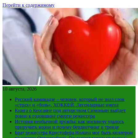
Перейти к содержимому
10 августа, 2026
Русский камикадзе – человек, который не знал слов
«страх» и «боль». ХОККЕЙ. Легендарные имена
Книга о Кеосаяне под авторством Симоньян выйдет
ровно к годовщине смерти режиссера
История необычной дружбы: как москвичу удалось
приручить ворон и почему бердвотчинг в тренде
Брат режиссера Кристофера Нолана мог быть киллером