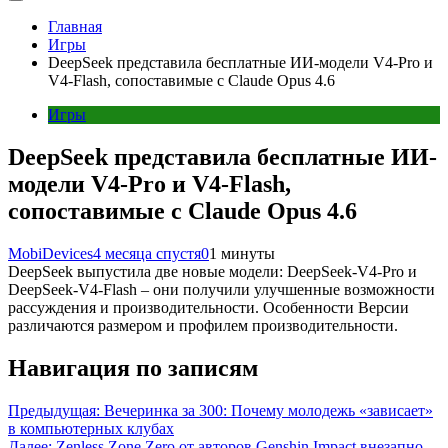
Главная
Игры
DeepSeek представила бесплатные ИИ-модели V4-Pro и
V4-Flash, сопоставимые с Claude Opus 4.6
Игры
DeepSeek представила бесплатные ИИ-
модели V4-Pro и V4-Flash,
сопоставимые с Claude Opus 4.6
MobiDevices
4 месяца спустя
0
1 минуты
DeepSeek выпустила две новые модели: DeepSeek-V4-Pro и
DeepSeek-V4-Flash – они получили улучшенные возможности
рассуждения и производительности. Особенности Версии
различаются размером и профилем производительности.
Навигация по записям
Предыдущая:
Вечеринка за 300: Почему молодежь «зависает»
в компьютерных клубах
Далее:
Zenless Zone Zero от авторов Genshin Impact внезапно