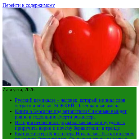
Перейти к содержимому
7 августа, 2026
Русский камикадзе – человек, который не знал слов
«страх» и «боль». ХОККЕЙ. Легендарные имена
Книга о Кеосаяне под авторством Симоньян выйдет
ровно к годовщине смерти режиссера
История необычной дружбы: как москвичу удалось
приручить ворон и почему бердвотчинг в тренде
Брат режиссера Кристофера Нолана мог быть киллером