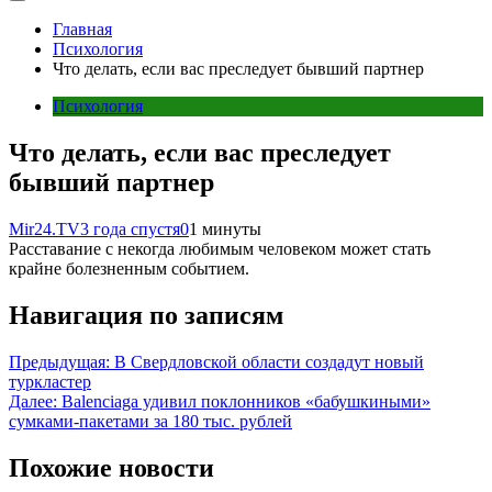
Главная
Психология
Что делать, если вас преследует бывший партнер
Психология
Что делать, если вас преследует
бывший партнер
Mir24.TV
3 года спустя
0
1 минуты
Расставание с некогда любимым человеком может стать
крайне болезненным событием.
Навигация по записям
Предыдущая:
В Свердловской области создадут новый
туркластер
Далее:
Balenciaga удивил поклонников «бабушкиными»
сумками-пакетами за 180 тыс. рублей
Похожие новости