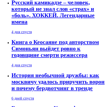
Русский камикадзе – человек,
который не знал слов «страх» и
«боль». ХОККЕЙ. Легендарные
имена
4 дня спустя
Книга о Кеосаяне под авторством
Симоньян выйдет ровно к
годовщине смерти режиссера
4 дня спустя
История необычной дружбы: как
москвичу удалось приручить ворон
и почему бердвотчинг в тренде
6 дней спустя