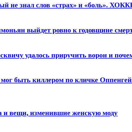
рый не знал слов «страх» и «боль». ХОК
имоньян выйдет ровно к годовщине смер
квичу удалось приручить ворон и почем
 мог быть киллером по кличке Оппенгей
а и вещи, изменившие женскую моду