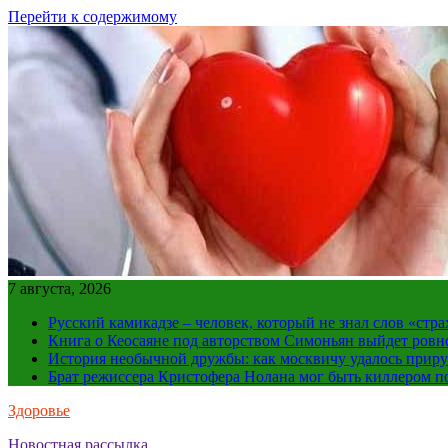
Перейти к содержимому
7 августа, 2026
Русский камикадзе – человек, который не знал слов «ст
Книга о Кеосаяне под авторством Симоньян выйдет ровн
История необычной дружбы: как москвичу удалось приру
Брат режиссера Кристофера Нолана мог быть киллером по
Здоровье
Новостная рассылка