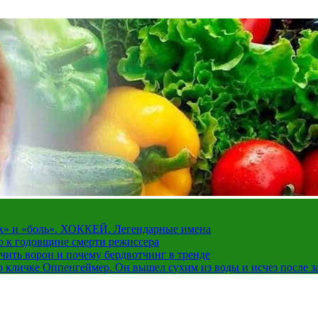
рах» и «боль». ХОККЕЙ. Легендарные имена
о к годовщине смерти режиссера
чить ворон и почему бердвотчинг в тренде
 кличке Оппенгеймер. Он вышел сухим из воды и исчез после з