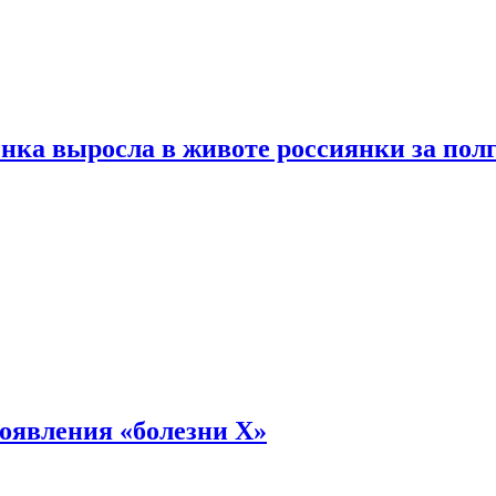
енка выросла в животе россиянки за пол
оявления «болезни Х»