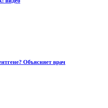
х: видео
ентгене? Объясняет врач