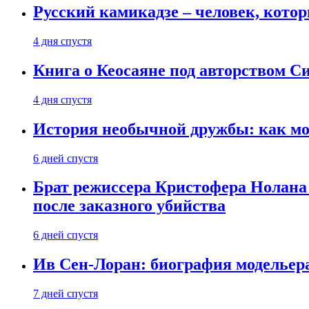
Русский камикадзе – человек, кото
4 дня спустя
Книга о Кеосаяне под авторством С
4 дня спустя
История необычной дружбы: как мос
6 дней спустя
Брат режиссера Кристофера Нолана
после заказного убийства
6 дней спустя
Ив Сен-Лоран: биография модельер
7 дней спустя