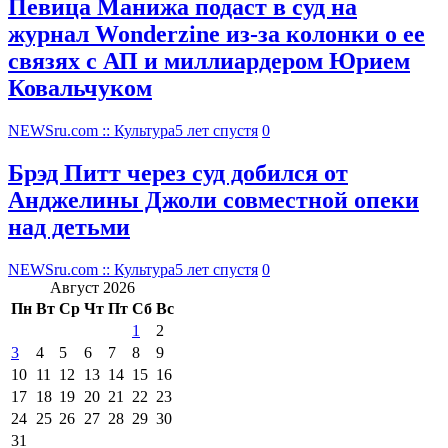
Певица Манижа подаст в суд на
журнал Wonderzine из-за колонки о ее
связях с АП и миллиардером Юрием
Ковальчуком
NEWSru.com :: Культура
5 лет спустя
0
Брэд Питт через суд добился от
Анджелины Джоли совместной опеки
над детьми
NEWSru.com :: Культура
5 лет спустя
0
Август 2026
Пн
Вт
Ср
Чт
Пт
Сб
Вс
1
2
3
4
5
6
7
8
9
10
11
12
13
14
15
16
17
18
19
20
21
22
23
24
25
26
27
28
29
30
31