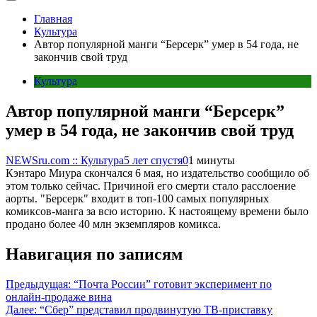
Главная
Культура
Автор популярной манги “Берсерк” умер в 54 года, не
закончив свой труд
Культура
Автор популярной манги “Берсерк”
умер в 54 года, не закончив свой труд
NEWSru.com :: Культура
5 лет спустя
0
1 минуты
Кэнтаро Миура скончался 6 мая, но издательство сообщило об
этом только сейчас. Причиной его смерти стало расслоение
аорты. "Берсерк" входит в топ-100 самых популярных
комиксов-манга за всю историю. К настоящему времени было
продано более 40 млн экземпляров комикса.
Навигация по записям
Предыдущая:
“Почта России” готовит эксперимент по
онлайн-продаже вина
Далее:
“Сбер” представил продвинутую ТВ-приставку