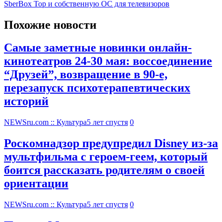
SberBox Top и собственную ОС для телевизоров
Похожие новости
Самые заметные новинки онлайн-
кинотеатров 24-30 мая: воссоединение
“Друзей”, возвращение в 90-е,
перезапуск психотерапевтических
историй
NEWSru.com :: Культура
5 лет спустя
0
Роскомнадзор предупредил Disney из-за
мультфильма c героем-геем, который
боится рассказать родителям о своей
ориентации
NEWSru.com :: Культура
5 лет спустя
0