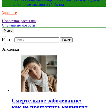
по кличке Оппенгеймер. Он вышел сухим из воды и
исчез после заказного убийства
Здоровье
Новостная рассылка
Just another WordPress site
Случайные новости
Меню
Найти:
Заголовки
Смертельное заболевание:
как не пропустить менингит