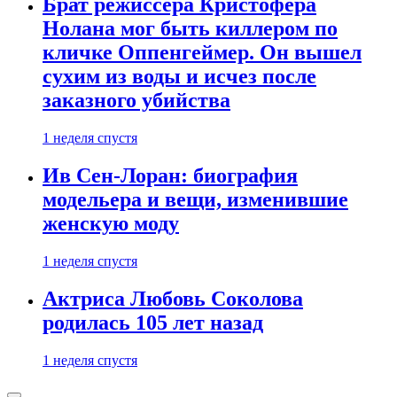
Брат режиссера Кристофера
Нолана мог быть киллером по
кличке Оппенгеймер. Он вышел
сухим из воды и исчез после
заказного убийства
1 неделя спустя
Ив Сен-Лоран: биография
модельера и вещи, изменившие
женскую моду
1 неделя спустя
Актриса Любовь Соколова
родилась 105 лет назад
1 неделя спустя