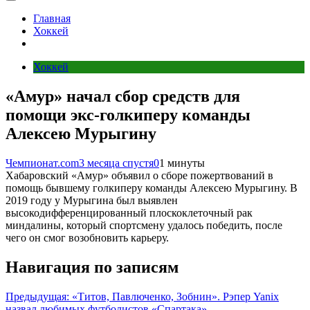
Главная
Хоккей
Хоккей
«Амур» начал сбор средств для
помощи экс‑голкиперу команды
Алексею Мурыгину
Чемпионат.com
3 месяца спустя
0
1 минуты
Хабаровский «Амур» объявил о сборе пожертвований в
помощь бывшему голкиперу команды Алексею Мурыгину. В
2019 году у Мурыгина был выявлен
высокодифференцированный плоскоклеточный рак
миндалины, который спортсмену удалось победить, после
чего он смог возобновить карьеру.
Навигация по записям
Предыдущая:
«Титов, Павлюченко, Зобнин». Рэпер Yanix
назвал любимых футболистов «Спартака»