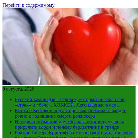
Перейти к содержимому
9 августа, 2026
Русский камикадзе – человек, который не знал слов
«страх» и «боль». ХОККЕЙ. Легендарные имена
Книга о Кеосаяне под авторством Симоньян выйдет
ровно к годовщине смерти режиссера
История необычной дружбы: как москвичу удалось
приручить ворон и почему бердвотчинг в тренде
Брат режиссера Кристофера Нолана мог быть киллером